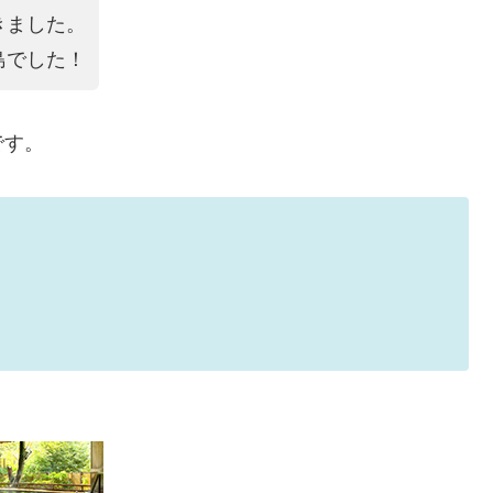
きました。
島でした！
です。