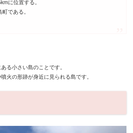
kmに位置する。
大島町である。
にある小さい島のことです。
や噴火の形跡が身近に見られる島です。